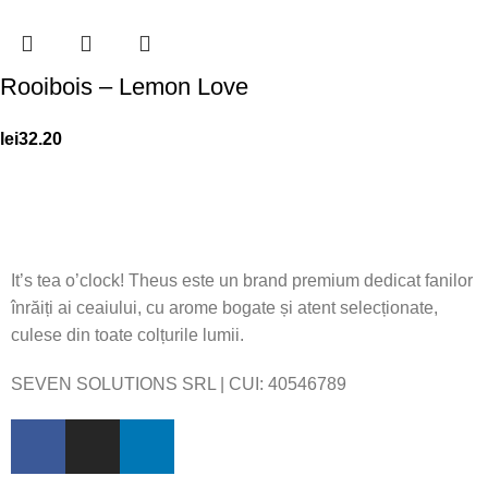
Rooibois – Lemon Love
lei
32.20
It’s tea o’clock! Theus este un brand premium dedicat fanilor
înrăiți ai ceaiului, cu arome bogate și atent selecționate,
culese din toate colțurile lumii.
SEVEN SOLUTIONS SRL | CUI:
40546789