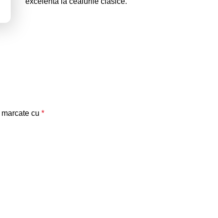
excelentă la ceaiurile clasice.
t marcate cu
*