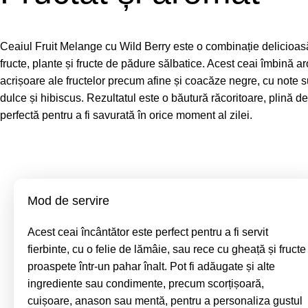
Ceaiul Fruit Melange cu Wild Berry este o combinație delicioas
fructe, plante și fructe de pădure sălbatice. Acest ceai îmbină a
acrișoare ale fructelor precum afine și coacăze negre, cu note s
dulce și hibiscus. Rezultatul este o băutură răcoritoare, plină d
perfectă pentru a fi savurată în orice moment al zilei.
Mod de servire
Acest ceai încântător este perfect pentru a fi servit
fierbinte, cu o felie de lămâie, sau rece cu gheață și fructe
proaspete într-un pahar înalt. Pot fi adăugate și alte
ingrediente sau condimente, precum scorțișoară,
cuișoare, anason sau mentă, pentru a personaliza gustul