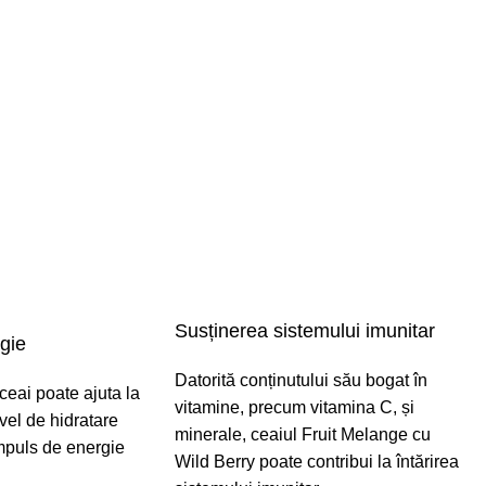
Susținerea sistemului imunitar
rgie
Datorită conținutului său bogat în
eai poate ajuta la
vitamine, precum vitamina C, și
vel de hidratare
minerale, ceaiul Fruit Melange cu
impuls de energie
Wild Berry poate contribui la întărirea