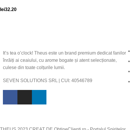
lei
32.20
It’s tea o’clock! Theus este un brand premium dedicat fanilor
înrăiți ai ceaiului, cu arome bogate și atent selecționate,
culese din toate colțurile lumii.
SEVEN SOLUTIONS SRL | CUI:
40546789
THEUS 2023 CREAT DE ObtineClienti.ro - Portalul Spiritelor