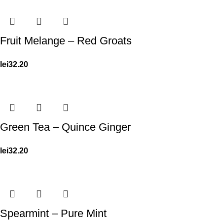
Fruit Melange – Red Groats
lei
32.20
Green Tea – Quince Ginger
lei
32.20
Spearmint – Pure Mint