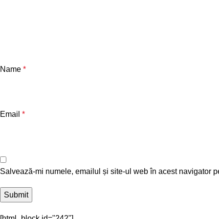
Name
*
Email
*
Salvează-mi numele, emailul și site-ul web în acest navigator p
[html_block id="242"]