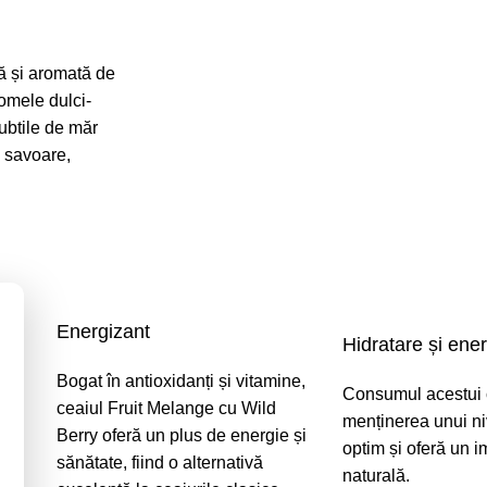
ă și aromată de
romele dulci-
ubtile de măr
e savoare,
Energizant
Hidratare și ene
Bogat în antioxidanți și vitamine,
Consumul acestui c
ceaiul Fruit Melange cu Wild
menținerea unui ni
Berry oferă un plus de energie și
optim și oferă un 
sănătate, fiind o alternativă
naturală.