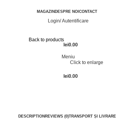
MAGAZIN
DESPRE NOI
CONTACT
Login/ Autentificare
Back to products
lei
0.00
Meniu
Click to enlarge
lei
0.00
DESCRIPTION
REVIEWS (0)
TRANSPORT ȘI LIVRARE