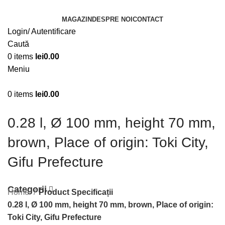
MAGAZIN
DESPRE NOI
CONTACT
Login/ Autentificare
Caută
0
items
lei
0.00
Meniu
0
items
lei
0.00
0.28 l, Ø 100 mm, height 70 mm,
brown, Place of origin: Toki City,
Gifu Prefecture
Categorii
Home
Product Specificații
0.28 l, Ø 100 mm, height 70 mm, brown, Place of origin:
Toki City, Gifu Prefecture