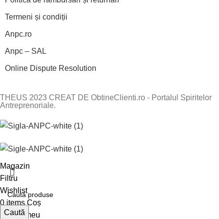
Termeni și condiții
Anpc.ro
Anpc – SAL
Online Dispute Resolution
THEUS 2023 CREAT DE ObtineClienti.ro - Portalul Spiritelor
Antreprenoriale.
Magazin
Filtru
Wishlist
0
items
Coș
Caută
Contul meu