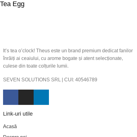
Tea Egg
It’s tea o’clock! Theus este un brand premium dedicat fanilor
înrăiți ai ceaiului, cu arome bogate și atent selecționate,
culese din toate colțurile lumii.
SEVEN SOLUTIONS SRL | CUI:
40546789
Link-uri utile
Acasă