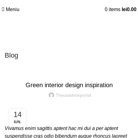
Meniu
0
items
lei
0.00
Blog
FĂRĂ CATEGORIE
Green interior design inspiration
Theusadminportal
14
IUN.
Vivamus enim sagittis aptent hac mi dui a per aptent
suspendisse cras odio bibendum augue rhoncus laoreet