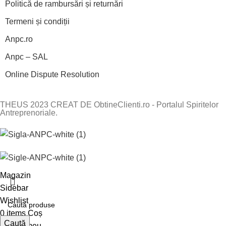
Politică de rambursări și returnări
Termeni și condiții
Anpc.ro
Anpc – SAL
Online Dispute Resolution
THEUS 2023 CREAT DE ObtineClienti.ro - Portalul Spiritelor
Antreprenoriale.
Magazin
Sidebar
Wishlist
0
items
Coș
Caută
Contul meu